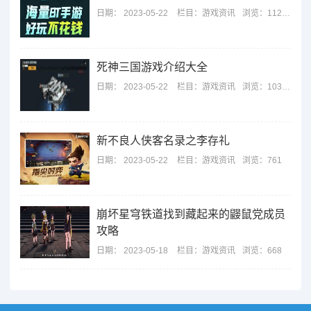
日期：
2023-05-22
栏目：
游戏资讯
浏览：1126
死神三国游戏介绍大全
日期：
2023-05-22
栏目：
游戏资讯
浏览：1031
新不良人侠客名录之李存礼
日期：
2023-05-22
栏目：
游戏资讯
浏览：761
崩坏星穹铁道找到藏起来的鼹鼠党成员
攻略
日期：
2023-05-18
栏目：
游戏资讯
浏览：668