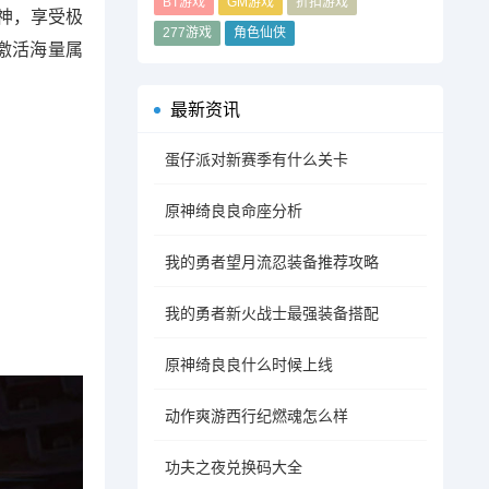
BT游戏
GM游戏
折扣游戏
战神，享受极
277游戏
角色仙侠
激活海量属
最新资讯
蛋仔派对新赛季有什么关卡
原神绮良良命座分析
我的勇者望月流忍装备推荐攻略
我的勇者新火战士最强装备搭配
原神绮良良什么时候上线
动作爽游西行纪燃魂怎么样
功夫之夜兑换码大全