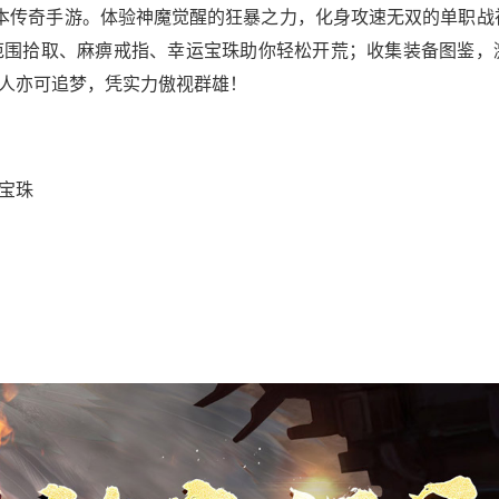
业版本传奇手游。体验神魔觉醒的狂暴之力，化身攻速无双的单职
范围拾取、麻痹戒指、幸运宝珠助你轻松开荒；收集装备图鉴，
人亦可追梦，凭实力傲视群雄！
宝珠