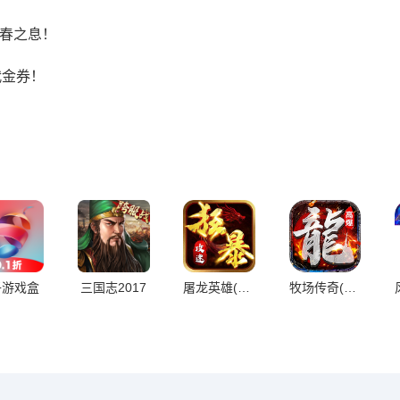
/春之息！
代金券！
子游戏盒
三国志2017
屠龙英雄(神魔狂暴攻速单职)
牧场传奇(终身红包免费版)