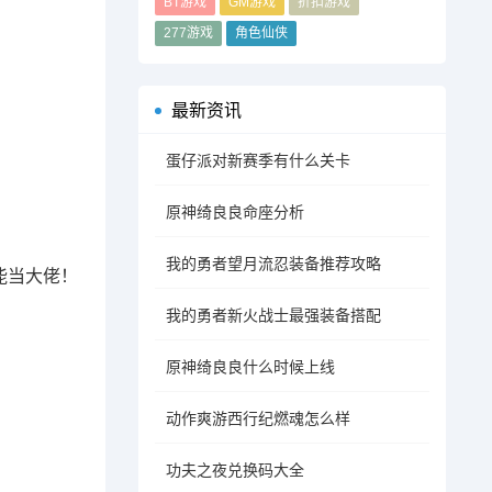
BT游戏
GM游戏
折扣游戏
277游戏
角色仙侠
最新资讯
蛋仔派对新赛季有什么关卡
原神绮良良命座分析
我的勇者望月流忍装备推荐攻略
能当大佬！
我的勇者新火战士最强装备搭配
原神绮良良什么时候上线
动作爽游西行纪燃魂怎么样
功夫之夜兑换码大全