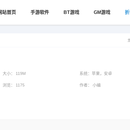
网站首页
手游软件
BT游戏
GM游戏
折
大小：
119M
系统：
苹果，安卓
浏览：
1175
作者：
小编