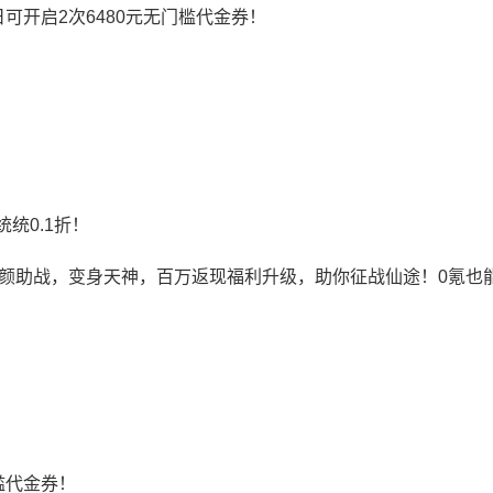
日可开启2次6480元无门槛代金券！
统0.1折！
颜助战，变身天神，百万返现福利升级，助你征战仙途！0氪也
门槛代金券！